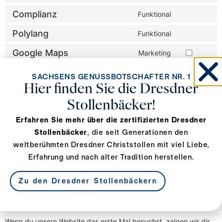
Complianz
Funktional
Polylang
Funktional
Google Maps
Marketing
YouTube
Marketing
SACHSENS GENUSSBOTSCHAFTER NR. 1
Hier finden Sie die Dresdner
Google Adsense
Statistik, Marketing
Stollenbäcker!
Burst Statistics
Statistik (anonym)
Erfahren Sie mehr über die zertifizierten Dresdner
Google
Stollenbäcker
, die seit Generationen den
Zweck wird noch ermittelt
reCAPTCHA
weltberühmten Dresdner Christstollen mit viel Liebe,
Mixpanel
Erfahrung und nach alter Tradition herstellen.
Zweck wird noch ermittelt
Sonstiges
Zweck wird noch ermittelt
Zu den Dresdner Stollenbäckern
7. Einwilligung
Wenn du unsere Website das erste Mal besuchst, zeigen wir dir