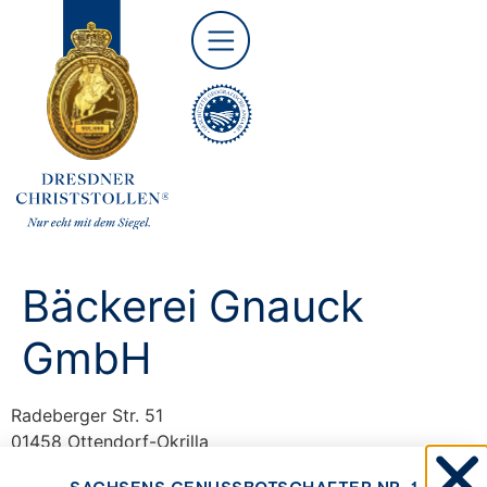
Bäckerei Gnauck
GmbH
Radeberger Str. 51
01458 Ottendorf-Okrilla
T +49 35205 54693