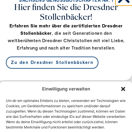
SACHSENS GENUSSBOTSCHAFTER NR. 1
F +49 35205 70193
Hier finden Sie die Dresdner
info@stollen24.com
Stollenbäcker!
www.stollen24.com
Erfahren Sie mehr über die zertifizierten Dresdner
Stollenbäcker
, die seit Generationen den
weltberühmten Dresdner Christstollen mit viel Liebe,
Erfahrung und nach alter Tradition herstellen.
Zu den Dresdner Stollenbäckern
SCHUTZVERBAND
Einwilligung verwalten
DRESDNER STOLLEN E.V.
Um dir ein optimales Erlebnis zu bieten, verwenden wir Technologien wie
Am Lagerplatz 8
Cookies, um Geräteinformationen zu speichern und/oder darauf
01099 Dresden
zuzugreifen. Wenn du diesen Technologien zustimmst, können wir Daten
wie das Surfverhalten oder eindeutige IDs auf dieser Website verarbeiten.
Deutschland
Wenn du deine Einwillligung nicht erteilst oder zurückziehst, können
bestimmte Merkmale und Funktionen beeinträchtigt werden.