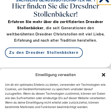
SACHSENS GENUSSBOTSCHAFTER NR. 1
F +49 351 84732109
Hier finden Sie die Dresdner
info@kexerei.de
Stollenbäcker!
www.kexerei.de
Erfahren Sie mehr über die zertifizierten Dresdner
Stollenbäcker
, die seit Generationen den
weltberühmten Dresdner Christstollen mit viel Liebe,
Erfahrung und nach alter Tradition herstellen.
Zu den Dresdner Stollenbäckern
SCHUTZVERBAND
Einwilligung verwalten
DRESDNER STOLLEN E.V.
Um dir ein optimales Erlebnis zu bieten, verwenden wir Technologien wie
Am Lagerplatz 8
Cookies, um Geräteinformationen zu speichern und/oder darauf
01099 Dresden
zuzugreifen. Wenn du diesen Technologien zustimmst, können wir Daten
wie das Surfverhalten oder eindeutige IDs auf dieser Website verarbeiten.
Deutschland
Wenn du deine Einwillligung nicht erteilst oder zurückziehst, können
bestimmte Merkmale und Funktionen beeinträchtigt werden.