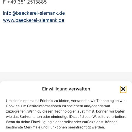
F +49 351 2513885
info@baeckerei-siemank.de
www.baeckerei-siemank.de
SCHUTZVERBAND
Einwilligung verwalten
DRESDNER STOLLEN E.V.
Um dir ein optimales Erlebnis zu bieten, verwenden wir Technologien wie
Am Lagerplatz 8
Cookies, um Geräteinformationen zu speichern und/oder darauf
01099 Dresden
zuzugreifen. Wenn du diesen Technologien zustimmst, können wir Daten
wie das Surfverhalten oder eindeutige IDs auf dieser Website verarbeiten.
Deutschland
Wenn du deine Einwillligung nicht erteilst oder zurückziehst, können
bestimmte Merkmale und Funktionen beeinträchtigt werden.