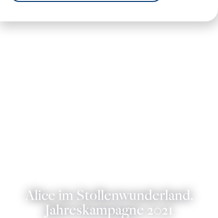
Alice im Stollenwunderland.
Jahreskampagne 2021