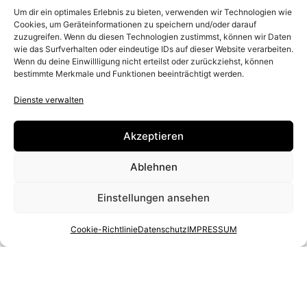
unterschiedlichen Wichtungen ins
Um dir ein optimales Erlebnis zu bieten, verwenden wir Technologien wie
Gesamtergebnis ein. Der Geschmack spielt
Cookies, um Geräteinformationen zu speichern und/oder darauf
zuzugreifen. Wenn du diesen Technologien zustimmst, können wir Daten
dabei die wichtigste Rolle. Mindestens 16
wie das Surfverhalten oder eindeutige IDs auf dieser Website verarbeiten.
Wenn du deine Einwillligung nicht erteilst oder zurückziehst, können
Punkte sind Pflicht, maximal kann ein
bestimmte Merkmale und Funktionen beeinträchtigt werden.
Dresdner Stollen 20 Punkte erzielen.
Dienste verwalten
Pro Prüfung werden 10 Stollen kulinarisch
Akzeptieren
unter die Lupe genommen. Aus welcher
Backstube sie kommen, wissen die Experten
Ablehnen
zunächst nicht, denn um die Unabhängigkeit
Einstellungen ansehen
der Punktevergabe zu gewährleisten, werden
die Gebäcke ohne Kennzeichnung des
Cookie-Richtlinie
Datenschutz
IMPRESSUM
Mitgliedsbetriebes bewertet. Zuvor erwirbt
ein unabhängiger Testeinkäufer in jedem
Mitgliedsbetrieb einen Dresdner Stollen
„verdeckt“. So, wie es der Kunde auch tun