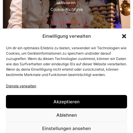
aktivieren
Cookie-Richtlinie
Ich stimme zu
Einwilligung verwalten
Um dir ein optimales Erlebnis zu bieten, verwenden wir Technologien wie
Mitten im bunten Markttreiben, zwischen
Cookies, um Geräteinformationen zu speichern und/oder darauf
zuzugreifen. Wenn du diesen Technologien zustimmst, können wir Daten
liebevoll dekorierten Häuschen, können
wie das Surfverhalten oder eindeutige IDs auf dieser Website verarbeiten.
Wenn du deine Einwillligung nicht erteilst oder zurückziehst, können
Striezelmarkt-Besucher den Dresdner
bestimmte Merkmale und Funktionen beeinträchtigt werden.
Christstollen mit allen Sinnen genießen. Am
Dienste verwalten
Eingang des ältesten Weihnachtsmarktes
Deutschlands, in der Schaubackstube
Akzeptieren
des Stollenschutzverbands, stehen Altmeister,
Ablehnen
Bäckermeister und -meisterinnen, Gesellen und
Gesellinnen am Holzbackofen. Hier erleben
Einstellungen ansehen