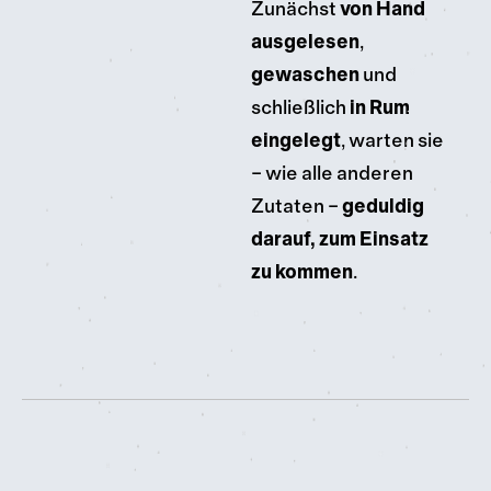
Zunächst
von Hand
ausgelesen
,
gewaschen
und
schließlich
in Rum
eingelegt
, warten sie
– wie alle anderen
Zutaten –
geduldig
darauf, zum Einsatz
zu kommen
.